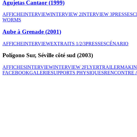
Agujetas Cantaor (1999)
AFFICHE
INTERVIEW
INTERVIEW 2
INTERVIEW 3
PRESSE
SC
WORMS
Aube à Grenade (2001)
AFFICHE
INTERVIEW
EXTRAITS 1/2/3
PRESSE
SCÉNARIO
Polígono Sur, Séville côté sud (2003)
AFFICHES
INTERVIEW
INTERVIEW 2
FLYER
TRAILER
MAKIN
FACEBOOK
GALERIE
SUPPORTS PHYSIQUES
RENCONTRE A