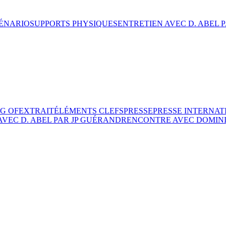
ÉNARIO
SUPPORTS PHYSIQUES
ENTRETIEN AVEC D. ABEL 
G OF
EXTRAIT
ÉLÉMENTS CLEFS
PRESSE
PRESSE INTERNAT
VEC D. ABEL PAR JP GUÉRAND
RENCONTRE AVEC DOMINI