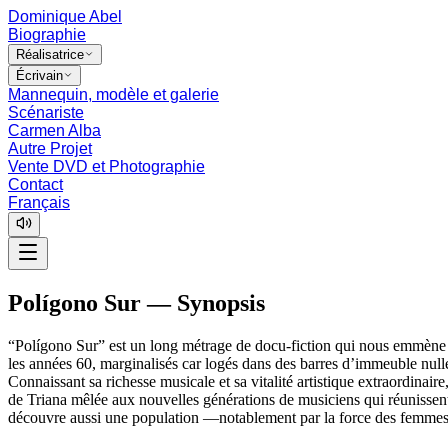
Dominique Abel
Biographie
Réalisatrice
Écrivain
Mannequin, modèle et galerie
Scénariste
Carmen Alba
Autre Projet
Vente DVD et Photographie
Contact
Français
Polígono Sur — Synopsis
“Polígono Sur” est un long métrage de docu-fiction qui nous emmène au
les années 60, marginalisés car logés dans des barres d’immeuble null
Connaissant sa richesse musicale et sa vitalité artistique extraordinair
de Triana mêlée aux nouvelles générations de musiciens qui réunissent
découvre aussi une population —notablement par la force des femmes